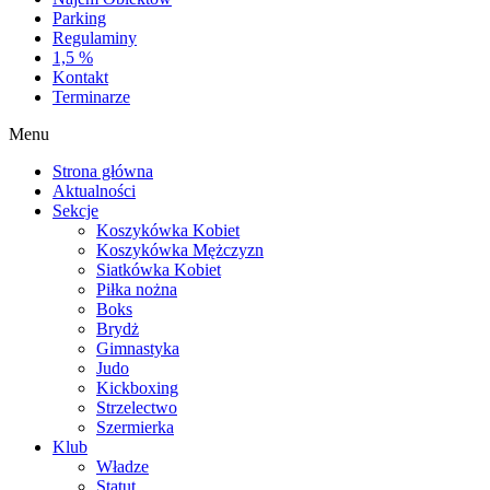
Parking
Regulaminy
1,5 %
Kontakt
Terminarze
Menu
Strona główna
Aktualności
Sekcje
Koszykówka Kobiet
Koszykówka Mężczyzn
Siatkówka Kobiet
Piłka nożna
Boks
Brydż
Gimnastyka
Judo
Kickboxing
Strzelectwo
Szermierka
Klub
Władze
Statut