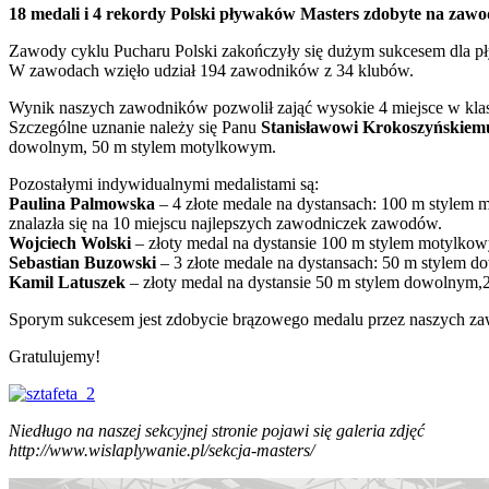
18 medali i 4 rekordy Polski pływaków Masters zdobyte na zawo
Zawody cyklu Pucharu Polski zakończyły się dużym sukcesem dla pły
W zawodach wzięło udział 194 zawodników z 34 klubów.
Wynik naszych zawodników pozwolił zająć wysokie 4 miejsce w klas
Szczególne uznanie należy się Panu
Stanisławowi Krokoszyńskiem
dowolnym, 50 m stylem motylkowym.
Pozostałymi indywidualnymi medalistami są:
Paulina Palmowska
– 4 złote medale na dystansach: 100 m stylem
znalazła się na 10 miejscu najlepszych zawodniczek zawodów.
Wojciech Wolski
– złoty medal na dystansie 100 m stylem motylkow
Sebastian Buzowski
– 3 złote medale na dystansach: 50 m stylem
Kamil Latuszek
– złoty medal na dystansie 50 m stylem dowolnym,
Sporym sukcesem jest zdobycie brązowego medalu przez naszych za
Gratulujemy!
Niedługo na naszej sekcyjnej stronie pojawi się galeria zdjęć
http://www.wislaplywanie.pl/sekcja-masters/