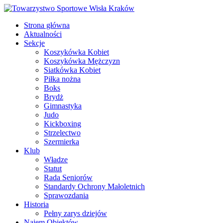
Strona główna
Aktualności
Sekcje
Koszykówka Kobiet
Koszykówka Mężczyzn
Siatkówka Kobiet
Piłka nożna
Boks
Brydż
Gimnastyka
Judo
Kickboxing
Strzelectwo
Szermierka
Klub
Władze
Statut
Rada Seniorów
Standardy Ochrony Małoletnich
Sprawozdania
Historia
Pełny zarys dziejów
Najem Obiektów