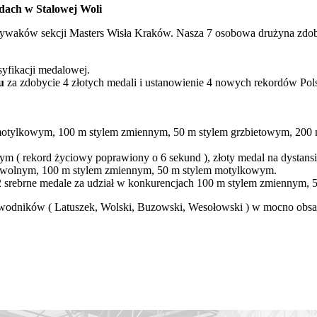
dach w Stalowej Woli
waków sekcji Masters Wisła Kraków. Nasza 7 osobowa drużyna zdobyła
yfikacji medalowej.
u
za zdobycie 4 złotych medali i ustanowienie 4 nowych rekordów Pol
 motylkowym, 100 m stylem zmiennym, 50 m stylem grzbietowym, 200 
ym ( rekord życiowy poprawiony o 6 sekund ), złoty medal na dystan
 dowolnym, 100 m stylem zmiennym, 50 m stylem motylkowym.
2 srebrne medale za udział w konkurencjach 100 m stylem zmiennym,
wodników ( Latuszek, Wolski, Buzowski, Wesołowski ) w mocno obsad