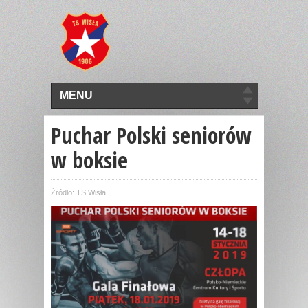
MENU
Puchar Polski seniorów
w boksie
Źródło: TS Wisła