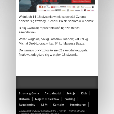
W dniach 14-18 stycznia w miejscowości Człopa
odbędą się zawody Pucharu Polski seniorów w boksie.
Białą Gwiazdę reprezentować będzie trzech
zawodników.
W kat. wagowej 56 kg Jarosław Iwanow, kat. 69 kg
Michał Drożdż oraz w kat. 64 kg Mateusz Basza.
Do turnieju o PP zgłosiło się 62 zawodników, gala
finałowa odbędzie się w piątek 18 stycznia.
Strona główna
Aktualności
Sekcje
Klub
Historia
Najem Obiektów
Parking
Regulaminy
1,5 %
Kontakt
Terminarze
Copyright © 2012 Resportsive Theme. Theme by MVP
Themes Powered by Wordpress.