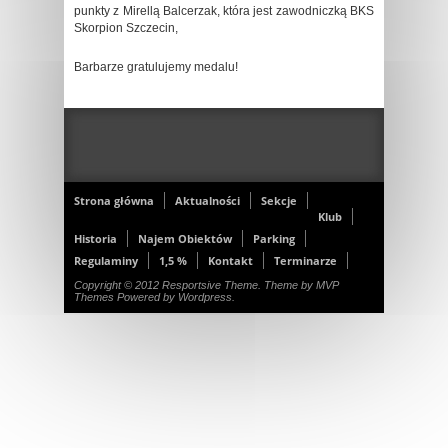
punkty z Mirellą Balcerzak, która jest zawodniczką BKS
Skorpion Szczecin,
Barbarze gratulujemy medalu!
Strona główna
Aktualności
Sekcje
Klub
Historia
Najem Obiektów
Parking
Regulaminy
1,5 %
Kontakt
Terminarze
Copyright © 2012 Resportsive Theme. Theme by MVP
Themes Powered by Wordpress.