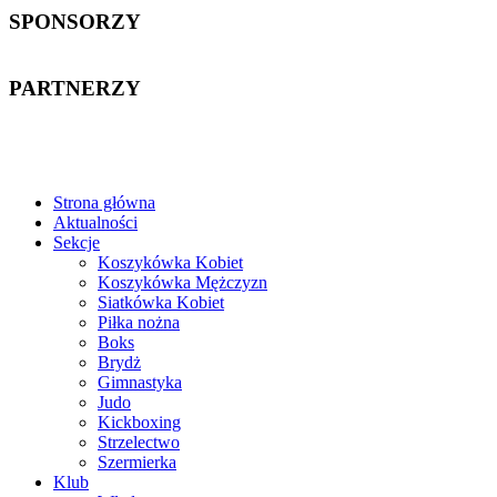
SPONSORZY
PARTNERZY
Strona główna
Aktualności
Sekcje
Koszykówka Kobiet
Koszykówka Mężczyzn
Siatkówka Kobiet
Piłka nożna
Boks
Brydż
Gimnastyka
Judo
Kickboxing
Strzelectwo
Szermierka
Klub