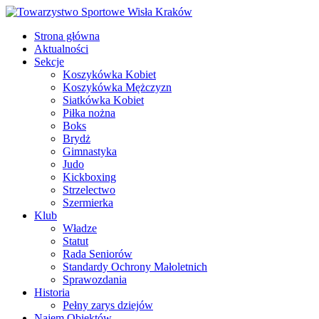
Strona główna
Aktualności
Sekcje
Koszykówka Kobiet
Koszykówka Mężczyzn
Siatkówka Kobiet
Piłka nożna
Boks
Brydż
Gimnastyka
Judo
Kickboxing
Strzelectwo
Szermierka
Klub
Władze
Statut
Rada Seniorów
Standardy Ochrony Małoletnich
Sprawozdania
Historia
Pełny zarys dziejów
Najem Obiektów