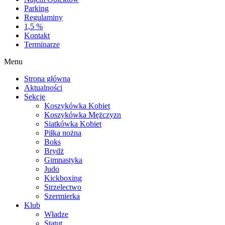
Parking
Regulaminy
1,5 %
Kontakt
Terminarze
Menu
Strona główna
Aktualności
Sekcje
Koszykówka Kobiet
Koszykówka Mężczyzn
Siatkówka Kobiet
Piłka nożna
Boks
Brydż
Gimnastyka
Judo
Kickboxing
Strzelectwo
Szermierka
Klub
Władze
Statut