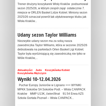
Trener drużyny koszykarek Wisły Kraków podsumował
sezon 2025/26, w którym zespół zajął ostatecznie 7.
miejsce w ORLEN Basket Lidze Kobiet. Miniony sezon
2025/26 oznaczał powrót tak utytułowanego klubu jak
Wisła Kraków...
Udany sezon Taylor Williams
Niezwykle udany sezon ma za sobą nasza
zawodniczka Taylor Williams, która w sezonie 2025/26
debiutowała na parkietach Orlen Basket Ligi Kobiet.
Taylor była wyróżniającą się zawodniczką nie tylko w
Wiśle Kraków,...
Aktualności
Judo
Koszykówka Kobiet
Koszykówka Mężczyzn
Wyniki 10-12.04.2026
Puchar Europy Juniorów w Lignano >>> WYNIKI
MPKK Sokołów SA Sokołów Podl. – Wisła CANPACK
Kraków MMP U13K, ćwierćfinał 91:54 Enea AZS
Szkoła Gortata Poznań – Wisła CANPACK...