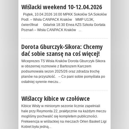
Wiślacki weekend 10-12.04.2026
Piątek, 10.04.2026 16:00 MPKK Sokołów SA Sokołów
Podl. – Wisła CANPACK Kraków MMP U13K,
ćwierćfinał Gdańsk 18:30 Enea AZS Szkoła Gortata
Poznań – Wisła CANPACK Kraków ...
Dorota Gburczyk-Sikora: Chcemy
dać sobie szansę na coś więcej!
Wiceprezes TS Wisła Kraków Dorota Gburczyk-Sikora
w obszernej rozmowie z Bartoszem Karczem
podsumowała sezon 2025/26 oraz zdradza trochę
planów na przyszłość. – Co pani sobie pomyślała po
ostatniej syrenie meczu...
Wiślaccy kibice w czołówce
Kibice Wisły w minionym sezonie licznie zapełniali
hale przy Reymonta 22, praktycznie na każdym meczu
mogliśmy pochwalić się kompletem publiczności.
Frekwencja w wiślackiej na meczach Orlen Basket Ligi
Kobiet była jedną...