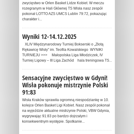
zwycięstwo w Orlen Basket Lidze Kobiet. W meczu
rozegranym w Hali Głównej TS Wisła nasz zespół
pokonał LOTTO AZS UMCS Lublin 79:72, pokazując
charakter i...
Wyniki 12-14.12.2025
XLIV Międzynarodowy Turniej Bokserski o „Złotą
Rękawicę Wisły” im. Teofila Kowalskiego WYNIKI
TURNIEJU >>> Małopolska Liga Młodziczek, IV
Turniej Ligowy – III Liga Zachód hala treningowa TS...
Sensacyjne zwycięstwo w Gdyni!
Wisła pokonuje mistrzynie Polski
91:83
Wisła Kraków sprawiła ogromną niespodziankę w 10.
kolejce Orlen Basket Ligi Kobiet. Nasz zespół pokonał
na wyjeździe aktualne mistrzynie Polski, VBW Gdynia,
wygrywając 91:83 po bardzo dojrzałym i
konsekwentnym występie. Spotkanie...