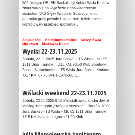
W 6. kolejce ORLEN Basket Ligi Kobiet Wisła Kraków
zmierzyła się na wyjeździe z doświadczonym
zespołem 1KS Ślęzy Wrocław. Gospodynie od
początku grały pewnie i skutecznie, dzięki czemu
kontrolowały przebieg spotkania...
Aktualności
Koszykówka Kobiet
Koszykówka
Mężczyzn
Siatkówka Kobiet
Wyniki 22-23.11.2025
Sobota, 22.11.2025 Jura Basket – TS Wisła – MUKS
1811 Unia Tarnów U15 KM, 90:53 Klub Sportowy
Basket Starachowice – TS Wisła-Jura Basket Kraków
U17 KM, 67:73 Wisła CANPACK...
Wiślacki weekend 22-23.11.2025
Sobota, 22.11.2025 9:15 Minisiatkówka Kinder Joy of
Moving, Kategoria „Dwójki dziewcząt” Tarnów 10:00
Jura Basket – TS Wisła – MUKS 1811 Unia Tarnów
U15 KM, hala treningowa 11:00 Klub...
Julia Niemojewska kapitanem