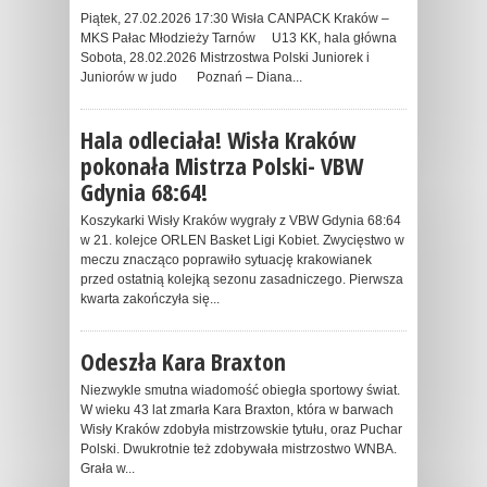
Piątek, 27.02.2026 17:30 Wisła CANPACK Kraków –
MKS Pałac Młodzieży Tarnów U13 KK, hala główna
Sobota, 28.02.2026 Mistrzostwa Polski Juniorek i
Juniorów w judo Poznań – Diana...
Hala odleciała! Wisła Kraków
pokonała Mistrza Polski- VBW
Gdynia 68:64!
Koszykarki Wisły Kraków wygrały z VBW Gdynia 68:64
w 21. kolejce ORLEN Basket Ligi Kobiet. Zwycięstwo w
meczu znacząco poprawiło sytuację krakowianek
przed ostatnią kolejką sezonu zasadniczego. Pierwsza
kwarta zakończyła się...
Odeszła Kara Braxton
Niezwykle smutna wiadomość obiegła sportowy świat.
W wieku 43 lat zmarła Kara Braxton, która w barwach
Wisły Kraków zdobyła mistrzowskie tytułu, oraz Puchar
Polski. Dwukrotnie też zdobywała mistrzostwo WNBA.
Grała w...