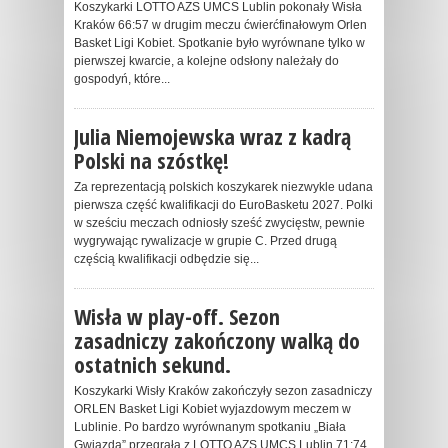
Koszykarki LOTTO AZS UMCS Lublin pokonały Wisła
Kraków 66:57 w drugim meczu ćwierćfinałowym Orlen
Basket Ligi Kobiet. Spotkanie było wyrównane tylko w
pierwszej kwarcie, a kolejne odsłony należały do
gospodyń, które...
Julia Niemojewska wraz z kadrą
Polski na szóstkę!
Za reprezentacją polskich koszykarek niezwykle udana
pierwsza część kwalifikacji do EuroBasketu 2027. Polki
w sześciu meczach odniosły sześć zwycięstw, pewnie
wygrywając rywalizacje w grupie C. Przed drugą
częścią kwalifikacji odbędzie się...
Wisła w play-off. Sezon
zasadniczy zakończony walką do
ostatnich sekund.
Koszykarki Wisły Kraków zakończyły sezon zasadniczy
ORLEN Basket Ligi Kobiet wyjazdowym meczem w
Lublinie. Po bardzo wyrównanym spotkaniu „Biała
Gwiazda” przegrała z LOTTO AZS UMCS Lublin 71:74