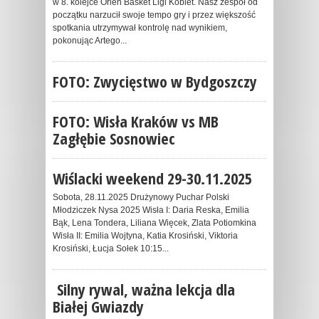
w 8. kolejce Orlen Basket Ligi Kobiet. Nasz zespół od
początku narzucił swoje tempo gry i przez większość
spotkania utrzymywał kontrolę nad wynikiem,
pokonując Artego...
FOTO: Zwycięstwo w Bydgoszczy
FOTO: Wisła Kraków vs MB
Zagłębie Sosnowiec
Wiślacki weekend 29-30.11.2025
Sobota, 28.11.2025 Drużynowy Puchar Polski
Młodziczek Nysa 2025 Wisła I: Daria Reska, Emilia
Bąk, Lena Tondera, Liliana Więcek, Zlata Potiomkina
Wisła II: Emilia Wojtyna, Katia Krosiński, Viktoria
Krosiński, Łucja Sołek 10:15...
Silny rywal, ważna lekcja dla
Białej Gwiazdy