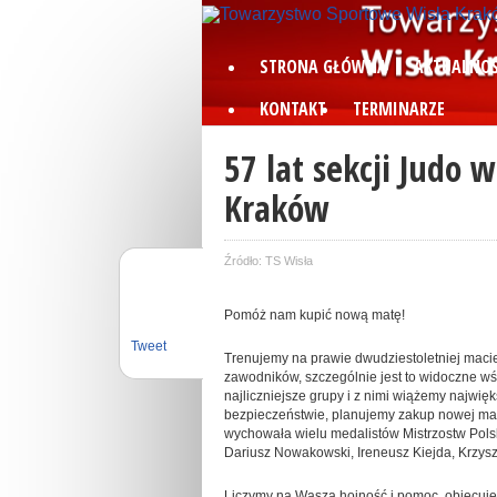
STRONA GŁÓWNA
AKTUALNOŚ
KONTAKT
TERMINARZE
57 lat sekcji Judo 
Kraków
Źródło: TS Wisła
Pomóż nam kupić nową matę!
Tweet
Trenujemy na prawie dwudziestoletniej macie
zawodników, szczególnie jest to widoczne wś
najliczniejsze grupy i z nimi wiążemy najwięk
bezpieczeństwie, planujemy zakup nowej mat
wychowała wielu medalistów Mistrzostw Polsk
Dariusz Nowakowski, Ireneusz Kiejda, Krzysz
Liczymy na Waszą hojność i pomoc, obiecuj