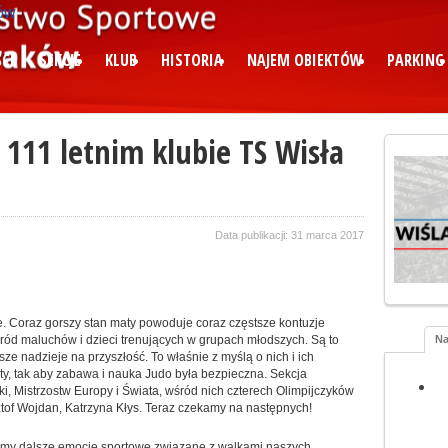
CI
SEKCJE
KLUB
HISTORIA
NAJEM OBIEKTÓW
PARKING
w 111 letnim klubie TS Wisła
Data publikacji: 31 marca 2017
. Coraz gorszy stan maty powoduje coraz częstsze kontuzje
Na
ród maluchów i dzieci trenujących w grupach młodszych. Są to
sze nadzieje na przyszłość. To właśnie z myślą o nich i ich
y, tak aby zabawa i nauka Judo była bezpieczna. Sekcja
i, Mistrzostw Europy i Świata, wśród nich czterech Olimpijczyków
tof Wojdan, Katrzyna Kłys. Teraz czekamy na następnych!
emy dalsze emocje sportowe związane z walkami naszych