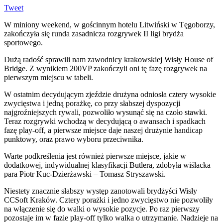
Tweet
W miniony weekend, w gościnnym hotelu Litwiński w Tęgoborzy,
zakończyła się runda zasadnicza rozgrywek II ligi brydża
sportowego.
Dużą radość sprawili nam zawodnicy krakowskiej Wisły House of
Bridge. Z wynikiem 200VP zakończyli oni tę fazę rozgrywek na
pierwszym miejscu w tabeli.
W ostatnim decydującym zjeździe drużyna odniosła cztery wysokie
zwycięstwa i jedną porażkę, co przy słabszej dyspozycji
najgroźniejszych rywali, pozwoliło wysunąć się na czoło stawki.
Teraz rozgrywki wchodzą w decydującą o awansach i spadkach
fazę play-off, a pierwsze miejsce daje naszej drużynie handicap
punktowy, oraz prawo wyboru przeciwnika.
Warte podkreślenia jest również pierwsze miejsce, jakie w
dodatkowej, indywidualnej klasyfikacji Butlera, zdobyła wiślacka
para Piotr Kuc-Dzierżawski – Tomasz Stryszawski.
Niestety znacznie słabszy występ zanotowali brydżyści Wisły
CCSoft Kraków. Cztery porażki i jedno zwycięstwo nie pozwoliły
na włączenie się do walki o wysokie pozycje. Po raz pierwszy
pozostaje im w fazie play-off tylko walka o utrzymanie. Nadzieje na