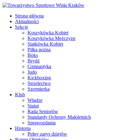
Strona główna
Aktualności
Sekcje
Koszykówka Kobiet
Koszykówka Mężczyzn
Siatkówka Kobiet
Piłka nożna
Boks
Brydż
Gimnastyka
Judo
Kickboxing
Strzelectwo
Szermierka
Klub
Władze
Statut
Rada Seniorów
Standardy Ochrony Małoletnich
Sprawozdania
Historia
Pełny zarys dziejów
Najem Obiektów