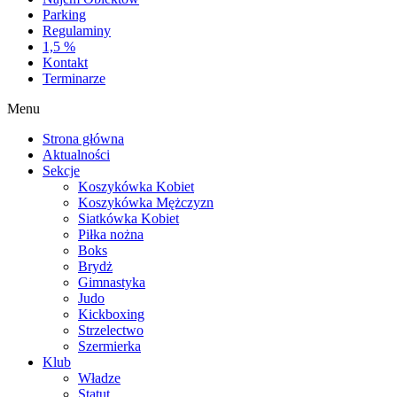
Parking
Regulaminy
1,5 %
Kontakt
Terminarze
Menu
Strona główna
Aktualności
Sekcje
Koszykówka Kobiet
Koszykówka Mężczyzn
Siatkówka Kobiet
Piłka nożna
Boks
Brydż
Gimnastyka
Judo
Kickboxing
Strzelectwo
Szermierka
Klub
Władze
Statut