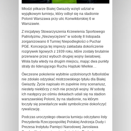
Młodzi piłkarze Białej Gwiazdy wzięli udział w
wyjątkowym turnieju, który odbył się na stadionie
Polonii Warszawa przy ulic Konwiktorskiej 6 w
Warszawie.
Z inicjatywy Stowarzyszenia Krzewienia Sportowego
Patriotyzmu „Niezwyciężeni” w sobotę 8 listopada
zorganizowano II Turniej Niepodległości o Puchar
PGE. Koncepcja tej imprezy zakładała dokończenie
rozgrywek ligowych z 1939 roku, które zostały brutalnie
przerwane przez wybuch drugiej wojny światowej.
Wisła była wtedy na drugim miejscu, mając dwa punkty
straty do liderującego Ruchu Hajduki Wielkie…
Ówczesne pokolenie wybitnie uzdolnionych futbolistów
nie zdołało odzyskać mistrzowskiego tytułu dla Białej
Gwiazdy. Życie napisało im zupełnie inny scenariusz,
niestety niektórzy z nich nie przeżyli wojny. W sobotę
ich następcy po ośmiu dekadach udali się na stadion
warszawskiej Polonii, by na stadionie, na którym
toczyły się powstańcze walki symbolicznie dokończyć
rywalizację.
Podczas uroczystego otwarcia turnieju odczytano listy
Prezydenta Rzeczpospolitej Polskiej Andrzeja Dudy i
Prezesa Instytutu Pamięci Narodowej Jarosława