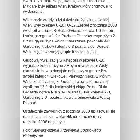
Szarka. Na imprezie pojawił się także Radosław
Majdan- były piłkarz Wisły Kraków, który promował to
wydarzenie.
W imprezie wzięły udział dwie drużyny krakowskiej
Wisły. Były to ekipy U-10 i U-12. Zespół z rocznika 2008
wystąpił w grupie B. Biała Gwiazda ograła 1-0 Pogoń
Lwów, przegrała 1-2 z Ruchem Chorzów, zwyciężyła 2-
0 z drugą drużyną Polonii Warszawa, pokonała 4-0
Garbarnię Kraków i uległa 0-3 poznańskiej Warcie.
Wisła zajęła w swojej grupie trzecie miejsce.
Grupową rywalizację w kategorii wiekowej U-10
wygrała z kolei drużyna z Reymonta. Zespół Wisły
okazał się bezapelacyjnie najlepszy w grupie B w
swojej kategorii wiekowej. Pierwszy mecz, w którym
Wisła zmierzyła się z Pogonią Lwów zakończył się
wynikiem 13-0 dla krakowskiej ekipy. Potem Biała
Gwiazda ograła Ruch 3-0, warszawską Polonię 2-0,
Garbarnię 1-0 i bezbramkowo zremisowała z Wartą
Poznań.
Ostatecznie zawodnicy z rocznika 2010 uplasowali się
na trzecim miejscu w klasyfikacji końcowej, a z
rocznika 2008 na piątym.
Foto: Stowarzyszenie Krzewienia Sportowego
Patriotyzmu