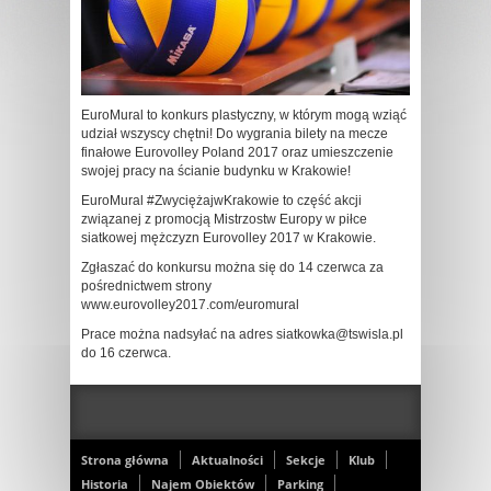
EuroMural to konkurs plastyczny, w którym mogą wziąć
udział wszyscy chętni! Do wygrania bilety na mecze
finałowe Eurovolley Poland 2017 oraz umieszczenie
swojej pracy na ścianie budynku w Krakowie!
EuroMural #ZwyciężajwKrakowie to część akcji
związanej z promocją Mistrzostw Europy w piłce
siatkowej mężczyzn Eurovolley 2017 w Krakowie.
Zgłaszać do konkursu można się do 14 czerwca za
pośrednictwem strony
www.eurovolley2017.com/euromural
Prace można nadsyłać na adres siatkowka@tswisla.pl
do 16 czerwca.
Strona główna
Aktualności
Sekcje
Klub
Historia
Najem Obiektów
Parking