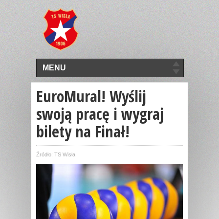
MENU
EuroMural! Wyślij
swoją pracę i wygraj
bilety na Finał!
Źródło: TS Wisła