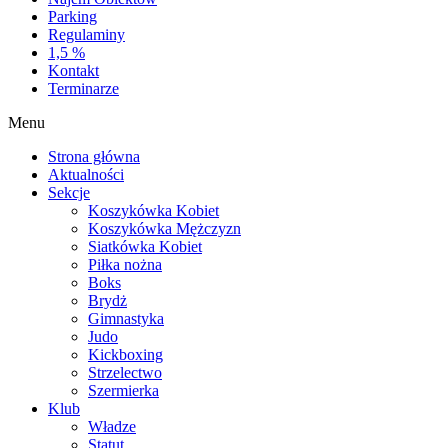
Parking
Regulaminy
1,5 %
Kontakt
Terminarze
Menu
Strona główna
Aktualności
Sekcje
Koszykówka Kobiet
Koszykówka Mężczyzn
Siatkówka Kobiet
Piłka nożna
Boks
Brydż
Gimnastyka
Judo
Kickboxing
Strzelectwo
Szermierka
Klub
Władze
Statut