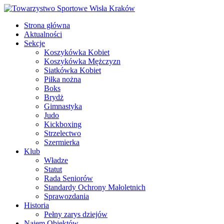
Strona główna
Aktualności
Sekcje
Koszykówka Kobiet
Koszykówka Mężczyzn
Siatkówka Kobiet
Piłka nożna
Boks
Brydż
Gimnastyka
Judo
Kickboxing
Strzelectwo
Szermierka
Klub
Władze
Statut
Rada Seniorów
Standardy Ochrony Małoletnich
Sprawozdania
Historia
Pełny zarys dziejów
Najem Obiektów