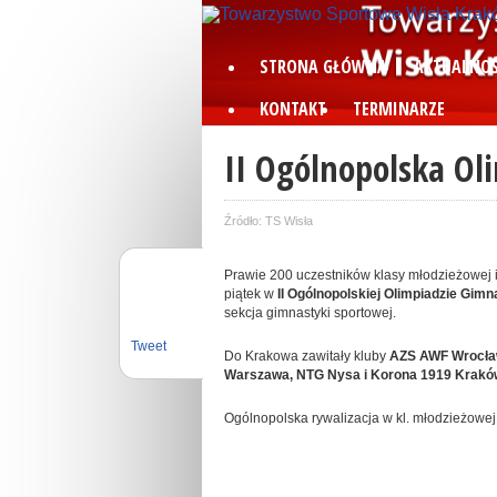
STRONA GŁÓWNA
AKTUALNOŚ
KONTAKT
TERMINARZE
II Ogólnopolska O
Źródło: TS Wisła
Prawie 200 uczestników klasy młodzieżowej i
piątek w
II Ogólnopolskiej Olimpiadzie Gimn
sekcja gimnastyki sportowej.
Tweet
Do Krakowa zawitały kluby
AZS AWF Wrocław
Warszawa, NTG Nysa i Korona 1919 Krakó
Ogólnopolska rywalizacja w kl. młodzieżowej