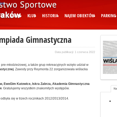
CI
SEKCJE
KLUB
HISTORIA
NAJEM OBIEKTÓW
PARKING
limpiada Gimnastyczna
Data publikacji: 1 czerwca 2022
 pre-młodzieżowej, a także grup rekreacyjnych wzięło udział w
astycznej
. Zawody przy Reymonta 22 zorganizowała wiślacka
, EwoGim Katowice, Iskra Zabrza, Akademia Gimnastyczna
w
. Gratulujemy wszystkim znakomitych występów.
Na
 odbyła się w trzech rocznikach 2012/2013/2014.