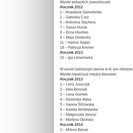
Wyniki wiślackich zawodniczek:
Rocznik 2012
1 – Anastasia Samoilenko
2 – Gabriela Czyż
6 – Antonina Stachera
7 – Sasza Husak
8 – Elina Hlushko
9 – Maja Grodecka
11 – Hanna Sagan
18 – Patrycja Kremer
Rocznik 2013
15 – Iga Limanówka
W swoim pierwszym starcie w kl. pre-młodzie
Wyniki rywalizacji między klasowej:
Rocznik 2013
1 – Lena Juszczyk
2 – Aida Borovyk
3 – Lena Grymek
4 – Dominika Wyka
5 – Hanna Ślizowska
6 – Kamila Wróblewska
7 – Małgorzata Janusz
8 – Martyna Opolska
Rocznik 2014
1 – Milena Banaś