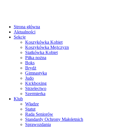
Strona główna
Aktualności
Sekcje
Koszykówka Kobiet
Koszykówka Mężczyzn
Siatkówka Kobiet
Piłka nożna
Boks
Brydż
Gimnastyka
Judo
Kickboxing
Strzelectwo
Szermierka
Klub
Władze
Statut
Rada Seniorów
Standardy Ochrony Małoletnich
Sprawozdania