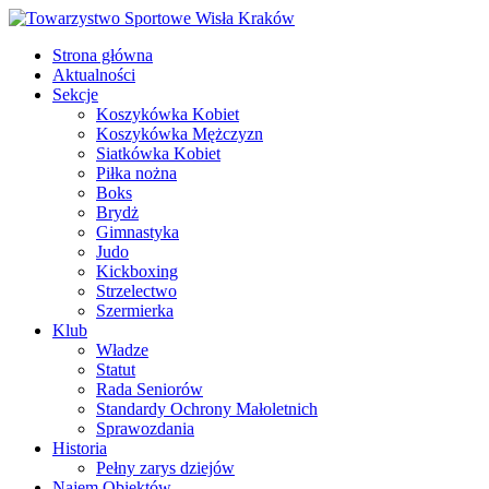
Strona główna
Aktualności
Sekcje
Koszykówka Kobiet
Koszykówka Mężczyzn
Siatkówka Kobiet
Piłka nożna
Boks
Brydż
Gimnastyka
Judo
Kickboxing
Strzelectwo
Szermierka
Klub
Władze
Statut
Rada Seniorów
Standardy Ochrony Małoletnich
Sprawozdania
Historia
Pełny zarys dziejów
Najem Obiektów