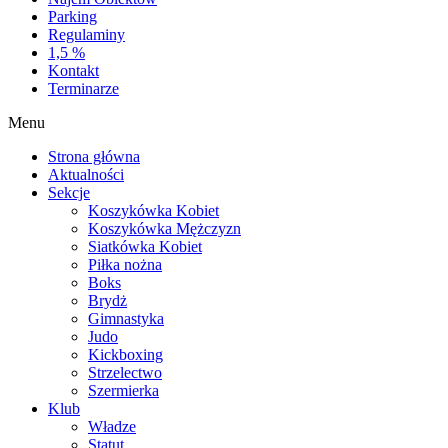
Parking
Regulaminy
1,5 %
Kontakt
Terminarze
Menu
Strona główna
Aktualności
Sekcje
Koszykówka Kobiet
Koszykówka Mężczyzn
Siatkówka Kobiet
Piłka nożna
Boks
Brydż
Gimnastyka
Judo
Kickboxing
Strzelectwo
Szermierka
Klub
Władze
Statut