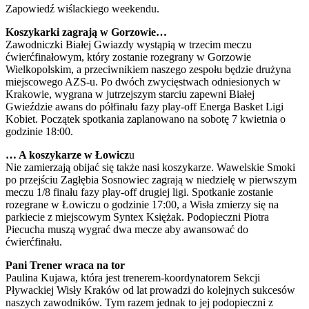
Zapowiedź wiślackiego weekendu.
Koszykarki zagrają w Gorzowie…
Zawodniczki Białej Gwiazdy wystąpią w trzecim meczu
ćwierćfinałowym, który zostanie rozegrany w Gorzowie
Wielkopolskim, a przeciwnikiem naszego zespołu będzie drużyna
miejscowego AZS-u. Po dwóch zwycięstwach odniesionych w
Krakowie, wygrana w jutrzejszym starciu zapewni Białej
Gwieździe awans do półfinału fazy play-off Energa Basket Ligi
Kobiet. Początek spotkania zaplanowano na sobotę 7 kwietnia o
godzinie 18:00.
… A koszykarze w Łowicz
u
Nie zamierzają obijać się także nasi koszykarze. Wawelskie Smoki
po przejściu Zagłębia Sosnowiec zagrają w niedzielę w pierwszym
meczu 1/8 finału fazy play-off drugiej ligi. Spotkanie zostanie
rozegrane w Łowiczu o godzinie 17:00, a Wisła zmierzy się na
parkiecie z miejscowym Syntex Księżak. Podopieczni Piotra
Piecucha muszą wygrać dwa mecze aby awansować do
ćwierćfinału.
Pani Trener wraca na tor
Paulina Kujawa, która jest trenerem-koordynatorem Sekcji
Pływackiej Wisły Kraków od lat prowadzi do kolejnych sukcesów
naszych zawodników. Tym razem jednak to jej podopieczni z