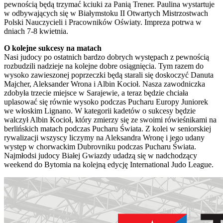
pewnością będą trzymać kciuki za Panią Trener. Paulina wystartuje
w odbywających się w Białymstoku II Otwartych Mistrzostwach
Polski Nauczycieli i Pracowników Oświaty. Impreza potrwa w
dniach 7-8 kwietnia.
O kolejne sukcesy na matach
Nasi judocy po ostatnich bardzo dobrych występach z pewnością
rozbudzili nadzieje na kolejne dobre osiągnięcia. Tym razem do
wysoko zawieszonej poprzeczki będą starali się doskoczyć Danuta
Majcher, Aleksander Wrona i Albin Kocioł. Nasza zawodniczka
zdobyła trzecie miejsce w Sarajewie, a teraz będzie chciała
uplasować się równie wysoko podczas Pucharu Europy Juniorek
we włoskim Lignano. W kategorii kadetów o sukcesy będzie
walczył Albin Kocioł, który zmierzy się ze swoimi rówieśnikami na
berlińskich matach podczas Pucharu Świata. Z kolei w seniorskiej
rywalizacji wszyscy liczymy na Aleksandra Wronę i jego udany
występ w chorwackim Dubrovniku podczas Pucharu Świata.
Najmłodsi judocy Białej Gwiazdy udadzą się w nadchodzący
weekend do Bytomia na kolejną edycję International Judo League.