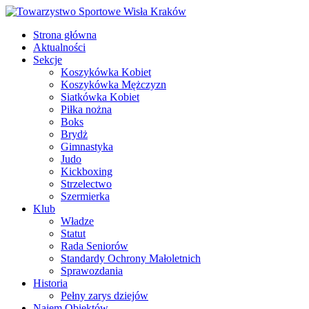
Strona główna
Aktualności
Sekcje
Koszykówka Kobiet
Koszykówka Mężczyzn
Siatkówka Kobiet
Piłka nożna
Boks
Brydż
Gimnastyka
Judo
Kickboxing
Strzelectwo
Szermierka
Klub
Władze
Statut
Rada Seniorów
Standardy Ochrony Małoletnich
Sprawozdania
Historia
Pełny zarys dziejów
Najem Obiektów