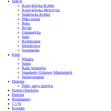
Sekcje
Koszykówka Kobiet
Koszykówka Mężczyzn
Siatkówka Kobiet
Piłka nożna
Boks
Brydż
Gimnastyka
Judo
Kickboxing
Strzelectwo
Szermierka
Klub
Władze
Statut
Rada Seniorów
Standardy Ochrony Małoletnich
Sprawozdania
Historia
Pełny zarys dziejów
Najem Obiektów
Parking
Regulaminy
1,5 %
Kontakt