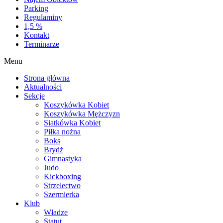
Parking
Regulaminy
1,5 %
Kontakt
Terminarze
Menu
Strona główna
Aktualności
Sekcje
Koszykówka Kobiet
Koszykówka Mężczyzn
Siatkówka Kobiet
Piłka nożna
Boks
Brydż
Gimnastyka
Judo
Kickboxing
Strzelectwo
Szermierka
Klub
Władze
Statut