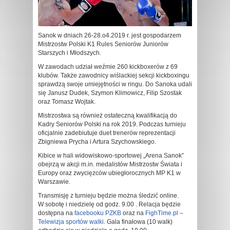
Sanok w dniach 26-28.o4.2019 r. jest gospodarzem
Mistrzostw Polski K1 Rules Seniorów Juniorów
Starszych i Młodszych.
W zawodach udział weźmie 260 kickboxerów z 69
klubów. Także zawodnicy wiślackiej sekcji kickboxingu
sprawdzą swoje umiejętności w ringu. Do Sanoka udali
się Janusz Dudek, Szymon Klimowicz, Filip Szostak
oraz Tomasz Wojtak.
Mistrzostwa są również ostateczną kwalifikacją do
Kadry Seniorów Polski na rok 2019. Podczas turnieju
oficjalnie zadebiutuje duet trenerów reprezentacji
Zbigniewa Prycha i Artura Szychowskiego.
Kibice w hali widowiskowo-sportowej „Arena Sanok”
obejrzą w akcji m.in. medalistów Mistrzostw Świata i
Europy oraz zwycięzców ubiegłorocznych MP K1 w
Warszawie.
Transmisję z turnieju będzie można śledzić online.
W sobotę i niedzielę od godz. 9.00 . Relacja będzie
dostępna na
facebooku PZKB
oraz na
FighTime.pl –
Telewizja sportów walki
. Gala finałowa (10 walk)