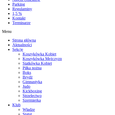
Parking
Regulaminy
1,5 %
Kontakt
Terminarze
Menu
Strona główna
Aktualności
Sekcje
Koszykówka Kobiet
Koszykówka Mężczyzn
Siatkówka Kobiet
Piłka nożna
Boks
Brydż
Gimnastyka
Judo
Kickboxing
Strzelectwo
Szermierka
Klub
Władze
Statut