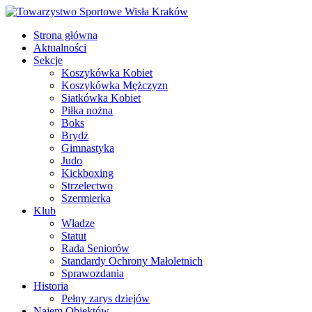
Strona główna
Aktualności
Sekcje
Koszykówka Kobiet
Koszykówka Mężczyzn
Siatkówka Kobiet
Piłka nożna
Boks
Brydż
Gimnastyka
Judo
Kickboxing
Strzelectwo
Szermierka
Klub
Władze
Statut
Rada Seniorów
Standardy Ochrony Małoletnich
Sprawozdania
Historia
Pełny zarys dziejów
Najem Obiektów