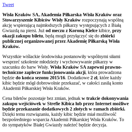
Tweet
Wisła Kraków SA, Akademia Piłkarska Wisła Kraków oraz
Stowarzyszenie Kibiców Wisły Kraków
rozpoczynają wspólną
akcję wspierającą najmłodszych piłkarzy występujących z Białą
Gwiazdą na piersi. Już
od meczu z Koroną Kielce
kibice,
przy
okazji zakupu biletu
, będą mogli przyłączyć się do
zbiórki
publicznej organizowanej przez Akademię Piłkarską Wisła
Kraków.
Wszystkie wiślackie środowiska postanowiły wspólnymi siłami
wesprzeć szkolenie młodzieży i wychowywanie piłkarzy w
szacunku do barw Wisły.
Wisła Kraków SA zapewni prawno-
techniczne zaplecze funkcjonowania akcji
, która prowadzona
będzie
do końca sezonu 2015/16
. Dodatkowe
2 zł
, które każdy
kibic będzie mógł dobrowolnie przekazać, w całości zasilą konto
Akademii Piłkarskiej Wisła Kraków.
Cena biletów pozostaje bez zmian, jednak
w trakcie dokonywania
zakupu wejściówek w Strefie Kibica lub przez Internet możliwe
będzie przekazanie dodatkowych 2 złotych w ramach zbiórki.
Dzięki temu rozwiązaniu, każdy kibic będzie miał możliwość
bezpośredniego wsparcia Akademii Piłkarskiej Wisła Kraków. To
do sympatyków Białej Gwiazdy należeć będzie decyzja.