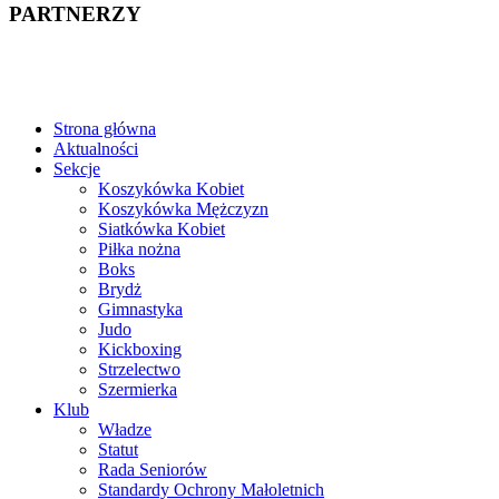
PARTNERZY
Strona główna
Aktualności
Sekcje
Koszykówka Kobiet
Koszykówka Mężczyzn
Siatkówka Kobiet
Piłka nożna
Boks
Brydż
Gimnastyka
Judo
Kickboxing
Strzelectwo
Szermierka
Klub
Władze
Statut
Rada Seniorów
Standardy Ochrony Małoletnich