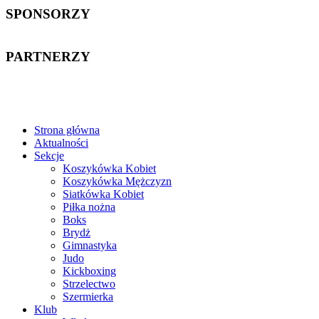
SPONSORZY
PARTNERZY
Strona główna
Aktualności
Sekcje
Koszykówka Kobiet
Koszykówka Mężczyzn
Siatkówka Kobiet
Piłka nożna
Boks
Brydż
Gimnastyka
Judo
Kickboxing
Strzelectwo
Szermierka
Klub