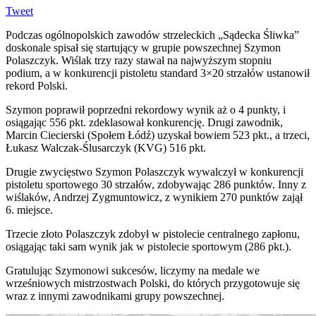
Tweet
Podczas ogólnopolskich zawodów strzeleckich „Sądecka Śliwka”
doskonale spisał się startujący w grupie powszechnej Szymon
Polaszczyk. Wiślak trzy razy stawał na najwyższym stopniu
podium, a w konkurencji pistoletu standard 3×20 strzałów ustanowił
rekord Polski.
Szymon poprawił poprzedni rekordowy wynik aż o 4 punkty, i
osiągając 556 pkt. zdeklasował konkurencję. Drugi zawodnik,
Marcin Ciecierski (Społem Łódź) uzyskał bowiem 523 pkt., a trzeci,
Łukasz Walczak-Ślusarczyk (KVG) 516 pkt.
Drugie zwycięstwo Szymon Polaszczyk wywalczył w konkurencji
pistoletu sportowego 30 strzałów, zdobywając 286 punktów. Inny z
wiślaków, Andrzej Zygmuntowicz, z wynikiem 270 punktów zajął
6. miejsce.
Trzecie złoto Polaszczyk zdobył w pistolecie centralnego zapłonu,
osiągając taki sam wynik jak w pistolecie sportowym (286 pkt.).
Gratulując Szymonowi sukcesów, liczymy na medale we
wrześniowych mistrzostwach Polski, do których przygotowuje się
wraz z innymi zawodnikami grupy powszechnej.