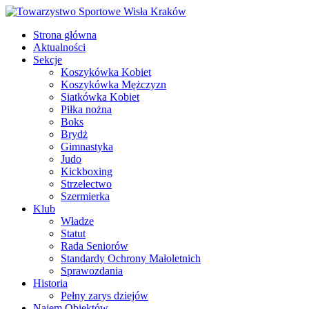
Strona główna
Aktualności
Sekcje
Koszykówka Kobiet
Koszykówka Mężczyzn
Siatkówka Kobiet
Piłka nożna
Boks
Brydż
Gimnastyka
Judo
Kickboxing
Strzelectwo
Szermierka
Klub
Władze
Statut
Rada Seniorów
Standardy Ochrony Małoletnich
Sprawozdania
Historia
Pełny zarys dziejów
Najem Obiektów