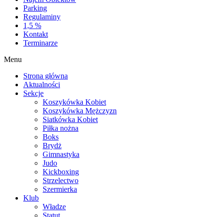
Parking
Regulaminy
1,5 %
Kontakt
Terminarze
Menu
Strona główna
Aktualności
Sekcje
Koszykówka Kobiet
Koszykówka Mężczyzn
Siatkówka Kobiet
Piłka nożna
Boks
Brydż
Gimnastyka
Judo
Kickboxing
Strzelectwo
Szermierka
Klub
Władze
Statut