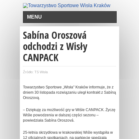
MENU
Sabína Oroszová
odchodzi z Wisły
CANPACK
Źródło: TS Wisła
Towarzystwo Sportowe „Wisła” Kraków informuje, że z
dniem 30 listopada rozwiązaniu uległ kontrakt z Sabíną
Oroszovą.
– Dziękuję za możliwość gry w Wiśle CANPACK. Życzę
Wiśle powodzenia w dalszej części sezonu –
powiedziała Sabína Oroszová.
25-letnia skrzydłowa w krakowskiej Wiśle wystąpiła w
12 oficjalnych spotkaniach, na parkiecie spędzała