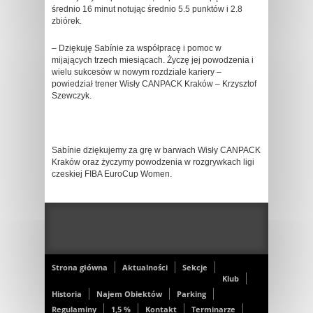
średnio 16 minut notując średnio 5.5 punktów i 2.8
zbiórek.
– Dziękuję Sabínie za współpracę i pomoc w
mijających trzech miesiącach. Życzę jej powodzenia i
wielu sukcesów w nowym rozdziale kariery –
powiedział trener Wisły CANPACK Kraków – Krzysztof
Szewczyk.
Sabínie dziękujemy za grę w barwach Wisły CANPACK
Kraków oraz życzymy powodzenia w rozgrywkach ligi
czeskiej FIBA EuroCup Women.
Strona główna
Aktualności
Sekcje
Klub
Historia
Najem Obiektów
Parking
Regulaminy
1,5 %
Kontakt
Terminarze