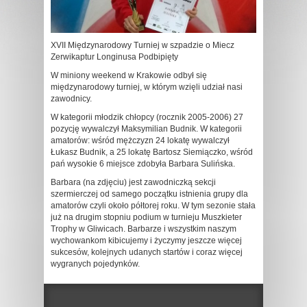
XVII Międzynarodowy Turniej w szpadzie o Miecz
Zerwikaptur Longinusa Podbipięty
W miniony weekend w Krakowie odbył się
międzynarodowy turniej, w którym wzięli udział nasi
zawodnicy.
W kategorii młodzik chłopcy (rocznik 2005-2006) 27
pozycję wywalczył Maksymilian Budnik. W kategorii
amatorów: wśród mężczyzn 24 lokatę wywalczył
Łukasz Budnik, a 25 lokatę Bartosz Siemiączko, wśród
pań wysokie 6 miejsce zdobyła Barbara Sulińska.
Barbara (na zdjęciu) jest zawodniczką sekcji
szermierczej od samego początku istnienia grupy dla
amatorów czyli około półtorej roku. W tym sezonie stała
już na drugim stopniu podium w turnieju Muszkieter
Trophy w Gliwicach. Barbarze i wszystkim naszym
wychowankom kibicujemy i życzymy jeszcze więcej
sukcesów, kolejnych udanych startów i coraz więcej
wygranych pojedynków.