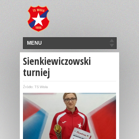
MENU
Sienkiewiczowski
turniej
Źródło: TS Wisła