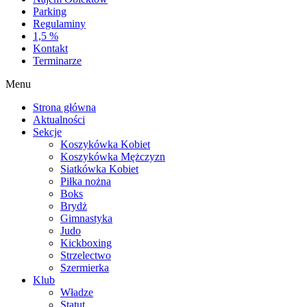
Parking
Regulaminy
1,5 %
Kontakt
Terminarze
Menu
Strona główna
Aktualności
Sekcje
Koszykówka Kobiet
Koszykówka Mężczyzn
Siatkówka Kobiet
Piłka nożna
Boks
Brydż
Gimnastyka
Judo
Kickboxing
Strzelectwo
Szermierka
Klub
Władze
Statut