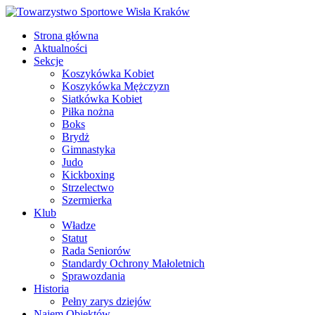
Strona główna
Aktualności
Sekcje
Koszykówka Kobiet
Koszykówka Mężczyzn
Siatkówka Kobiet
Piłka nożna
Boks
Brydż
Gimnastyka
Judo
Kickboxing
Strzelectwo
Szermierka
Klub
Władze
Statut
Rada Seniorów
Standardy Ochrony Małoletnich
Sprawozdania
Historia
Pełny zarys dziejów
Najem Obiektów