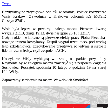
Tweet
Bezdyskusyjne zwycięstwo odnieśli w ostatniej kolejce koszykarze
Wisły Kraków. Zawodnicy z Krakowa pokonali KS MOSiR
Cieszyn 87:61.
Wisła była lepsza w przekroju całego meczu. Pierwszą kwartę
wygrała 21:13, drugą 19:13, dwie następne 25:18 i 22:17.
Gołym okiem widoczne są pierwsze efekty pracy Piotra Piecucha-
nowego trenera koszykarzy. Zespół wygrał trzeci mecz pod wodzą
tego szkoleniowca, zdecydowanie przegrywając jedynie u siebie z
liderem zza miedzy, czyli zespołem AGH.
Koszykarze Wisły wybiegną we środę na parkiet przy ulicy
Reymonta by w zaległym meczu zmierzyć się z zespołem Zagłębia
Sosnowiec. Początek spotkania 10 lutego o godzinie 19 na Starej
Hali Wisły.
Zapraszamy serdecznie na mecze Wawelskich Smoków!