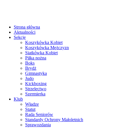
Strona główna
Aktualności
Sekcje
Koszykówka Kobiet
Koszykówka Mężczyzn
Siatkówka Kobiet
Piłka nożna
Boks
Brydż
Gimnastyka
Judo
Kickboxing
Strzelectwo
Szermierka
Klub
Władze
Statut
Rada Seniorów
Standardy Ochrony Małoletnich
Sprawozdania