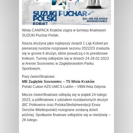
Wisła CANPACK Kraków zagra w turnieju finałowym
SUZUKI Puchar Polski.
Nasza drużyna jako najlepszy zespół 1 Ligi Kobiet po
pierwszej rundzie rozgrywek sezonu 2022/23 znalazła
się w gronie 6 drużyn, które powalczą o to prestiżowe
trofeum. Turniej odbędzie się w dniach 24-26.02.2023
w Arenie Sosnowiec w Zagłębiowskim Parku
Sportowym.
Pary ćwierćfinałowe:
MB Zagłębie Sosnowiec – TS Wisła Kraków
Polski Cukier AZS UMCS Lublin – VBW Arka Gdynia
Mecze ćwierćfinałowe odbędą się w piątek 24 lutego
2023, a półfinałowe z udziałem rozstawionych drużyn
(BC Polkowice oraz PolskaStrefaInwestycji Enea
Gorzów Wielkopolski) rozegrane zostaną dzień
później. Spotkanie finałowe odbędzie się w niedzielę –
26 lutego.