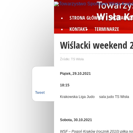
STRONA GŁÓWNA
AKTUALNOŚ
KONTAKT
TERMINARZE
Wiślacki weekend 
Źródło: TS Wisła
Piątek, 29.10.2021
18:15
Tweet
Krakowska Liga Judo sala judo TS Wisła
Sobota, 30.10.2021
WSF – Pogoń Kraków (rocznik 2010) piłka n