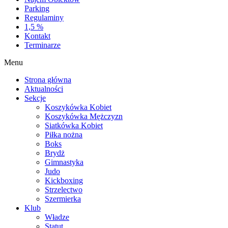
Parking
Regulaminy
1,5 %
Kontakt
Terminarze
Menu
Strona główna
Aktualności
Sekcje
Koszykówka Kobiet
Koszykówka Mężczyzn
Siatkówka Kobiet
Piłka nożna
Boks
Brydż
Gimnastyka
Judo
Kickboxing
Strzelectwo
Szermierka
Klub
Władze
Statut