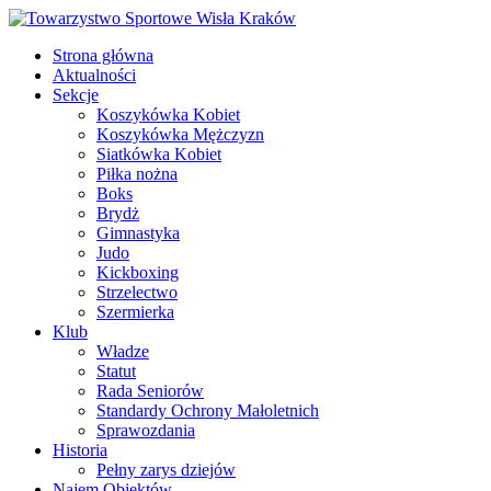
Strona główna
Aktualności
Sekcje
Koszykówka Kobiet
Koszykówka Mężczyzn
Siatkówka Kobiet
Piłka nożna
Boks
Brydż
Gimnastyka
Judo
Kickboxing
Strzelectwo
Szermierka
Klub
Władze
Statut
Rada Seniorów
Standardy Ochrony Małoletnich
Sprawozdania
Historia
Pełny zarys dziejów
Najem Obiektów