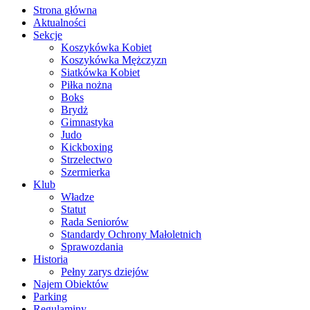
Strona główna
Aktualności
Sekcje
Koszykówka Kobiet
Koszykówka Mężczyzn
Siatkówka Kobiet
Piłka nożna
Boks
Brydż
Gimnastyka
Judo
Kickboxing
Strzelectwo
Szermierka
Klub
Władze
Statut
Rada Seniorów
Standardy Ochrony Małoletnich
Sprawozdania
Historia
Pełny zarys dziejów
Najem Obiektów
Parking
Regulaminy