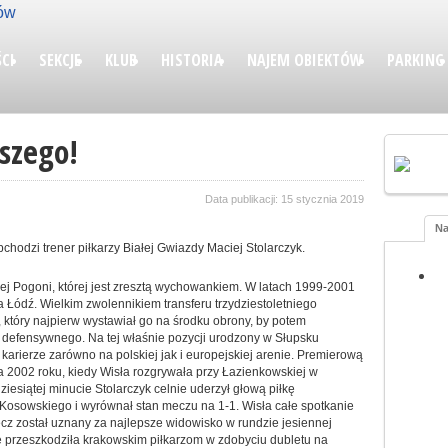
CI
SEKCJE
KLUB
HISTORIA
NAJEM OBIEKTÓW
PARKING
szego!
Data publikacji: 15 stycznia 2019
Na
chodzi trener piłkarzy Białej Gwiazdy Maciej Stolarczyk.
kiej Pogoni, której jest zresztą wychowankiem. W latach 1999-2001
 Łódź. Wielkim zwolennikiem transferu trzydziestoletniego
który najpierw wystawiał go na środku obrony, by potem
 defensywnego. Na tej właśnie pozycji urodzony w Słupsku
arierze zarówno na polskiej jak i europejskiej arenie. Premierową
 2002 roku, kiedy Wisła rozgrywała przy Łazienkowskiej w
iesiątej minucie Stolarczyk celnie uderzył głową piłkę
Kosowskiego i wyrównał stan meczu na 1-1. Wisła całe spotkanie
cz został uznany za najlepsze widowisko w rundzie jesiennej
przeszkodziła krakowskim piłkarzom w zdobyciu dubletu na