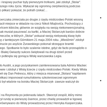
 krajowy puchar były pierwszymi trofeami, jaki zdobył „Stolar”.
wszego roku życia. Wykazał się ogromną cierpliwością podczas
ako piłkarz pokazał, że potrafi czekać…
rczaka zmierzała po drugie z rzędu mistrzostwo Polski wiosną
racił miejsce w składzie na rzecz Nikoli Miajlovića. Pochodzący z
ubieńcem kibiców, głównie ze względu na swoją niekonwencjonalną
ak musiał pauzować za kartki, a Maciej Stolarczyk bardzo dobrze
meczów, w których „Stolar” pokazał swoją niebywałą klasę było
się z tamtejszym Górnikiem 21 maja 2004 roku. „Wiedźmin” zdobył
inucie po asyście Żurawskiego pokonał strzegące bramki
o. Spotkanie to było szalenie istotne, gdyż de facto przesądziło o
ze Białej Gwiazdy sukces świętowali na drugi dzień przed
m potknęła się goniąca Wisłę warszawska Legia.
 do Austrii, a jego pozyskaniem zainteresowana była Admira Wacker.
ie i zdobył z Wisłą trzecie z rzędu mistrzostwo Polski. Kiedy Wisła
wił się Dan Petrescu, który z miejsca mianował „Stolara” kapitanem
ż piłkarz imponował rumuńskiemu szkoleniowcowi ogromnym
 był właśnie na boisku Maciej Stolarczyk- zawsze walczył do
ć na Reymonta po jedenastu latach. Stworzył zespół, który mimo
ł rundę w pierwszej ósemce, przez chwilę prowadził w ligowej
h porównywano do Wisły prowadzonej przez Henryka Kasperczaka.