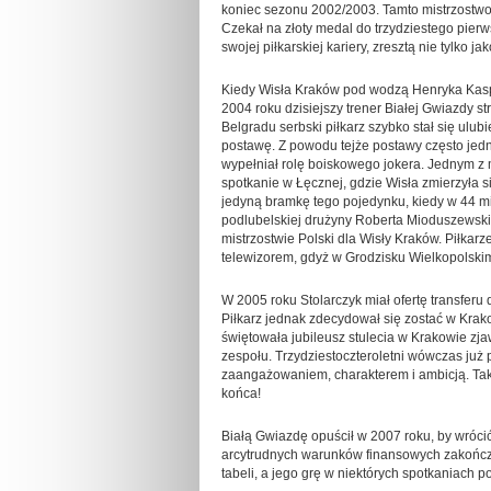
koniec sezonu 2002/2003. Tamto mistrzostwo i
Czekał na złoty medal do trzydziestego pier
swojej piłkarskiej kariery, zresztą nie tylko j
Kiedy Wisła Kraków pod wodzą Henryka Kaspe
2004 roku dzisiejszy trener Białej Gwiazdy st
Belgradu serbski piłkarz szybko stał się ul
postawę. Z powodu tejże postawy często jedn
wypełniał rolę boiskowego jokera. Jednym z 
spotkanie w Łęcznej, gdzie Wisła zmierzyła 
jedyną bramkę tego pojedynku, kiedy w 44 m
podlubelskiej drużyny Roberta Mioduszewskieg
mistrzostwie Polski dla Wisły Kraków. Piłkar
telewizorem, gdyż w Grodzisku Wielkopolski
W 2005 roku Stolarczyk miał ofertę transferu
Piłkarz jednak zdecydował się zostać w Krakow
świętowała jubileusz stulecia w Krakowie zja
zespołu. Trzydziestoczteroletni wówczas ju
zaangażowaniem, charakterem i ambicją. Taki
końca!
Białą Gwiazdę opuścił w 2007 roku, by wróci
arcytrudnych warunków finansowych zakończy
tabeli, a jego grę w niektórych spotkaniac