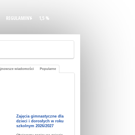
REGULAMINY
1,5 %
jnowsze wiadomości
Popularne
Zajęcia gimnastyczne dla
dzieci i dorosłych w roku
szkolnym 2026/2027