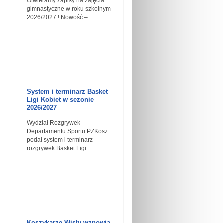
Otwieramy zapisy na zajęcia
gimnastyczne w roku szkolnym
2026/2027 ! Nowość –...
System i terminarz Basket
Ligi Kobiet w sezonie
2026/2027
Wydział Rozgrywek
Departamentu Sportu PZKosz
podał system i terminarz
rozgrywek Basket Ligi...
Koszykarze Wisły wznowią