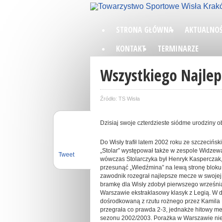
STRONA GŁÓWNA
AKTUALNOŚ
KONTAKT
TERMINARZE
Wszystkiego Najlep
Źródło: TS Wisła
Dzisiaj swoje czterdzieste siódme urodziny ob
Do Wisły trafił latem 2002 roku ze szczecińs
„Stolar” występował także w zespole Widzewa
Tweet
wówczas Stolarczyka był Henryk Kasperczak, 
przesunąć „Wiedźmina” na lewą stronę bloku
zawodnik rozegrał najlepsze mecze w swojej k
bramkę dla Wisły zdobył pierwszego września
Warszawie ekstraklasowy klasyk z Legią. W dz
dośrodkowaną z rzutu rożnego przez Kamila 
przegrała co prawda 2-3, jednakże hitowy me
sezonu 2002/2003. Porażka w Warszawie nie 