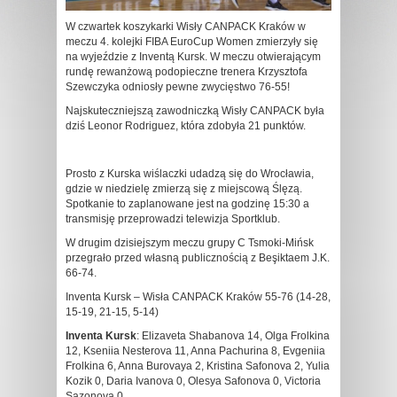
W czwartek koszykarki Wisły CANPACK Kraków w
meczu 4. kolejki FIBA EuroCup Women zmierzyły się
na wyjeździe z Inventą Kursk. W meczu otwierającym
rundę rewanżową podopieczne trenera Krzysztofa
Szewczyka odniosły pewne zwycięstwo 76-55!
Najskuteczniejszą zawodniczką Wisły CANPACK była
dziś Leonor Rodriguez, która zdobyła 21 punktów.
Prosto z Kurska wiślaczki udadzą się do Wrocławia,
gdzie w niedzielę zmierzą się z miejscową Ślęzą.
Spotkanie to zaplanowane jest na godzinę 15:30 a
transmisję przeprowadzi telewizja Sportklub.
W drugim dzisiejszym meczu grupy C Tsmoki-Mińsk
przegrało przed własną publicznością z Beşiktaem J.K.
66-74.
Inventa Kursk – Wisła CANPACK Kraków 55-76 (14-28,
15-19, 21-15, 5-14)
Inventa Kursk
: Elizaveta Shabanova 14, Olga Frolkina
12, Kseniia Nesterova 11, Anna Pachurina 8, Evgeniia
Frolkina 6, Anna Burovaya 2, Kristina Safonova 2, Yulia
Kozik 0, Daria Ivanova 0, Olesya Safonova 0, Victoria
Sazonova 0.